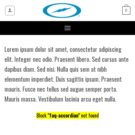
Skip
to
0
content
Lorem ipsum dolor sit amet, consectetur adipiscing
elit. Integer nec odio. Praesent libero. Sed cursus ante
dapibus diam. Sed nisi. Nulla quis sem at nibh
elementum imperdiet. Duis sagittis ipsum. Praesent
mauris. Fusce nec tellus sed augue semper porta.
Mauris massa. Vestibulum lacinia arcu eget nulla.
Block
"faq-accordian"
not found